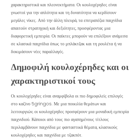
χαρακτηριστικά και πλεονεκτήματα. Οι κουλοχέρηδες είναι
γνωστοί για την απλότητα και τη δυνατότητα να κερδίσουν
μεγάλες νίκες. Από την άλλη πλευρά, τα επιτραπέζια παιχνίδια
απαιτούν στρατηγική και δεξιότητες, προσφέροντας μια
διαφορετική εμπειρία. Οι παίκτες μπορούν να επιλέξουν ανάμεσα
σε κλασικά παιχνίδια όπως το μπλάκτζακ και τη ρουλέτα ή να
δοκιμάσουν νέες παραλλαγές.
Δημοφιλή κουλοχέρηδες και οι
χαρακτηριστικοί τους
Οι κουλοχέρηδες είναι αναμφίβολα οι πιο δημοφιλείς επιλογές
στο καζίνο 5gringos. Με μια ποικιλία θεμάτων και
λειτουργιών, οι κουλοχέρηδες προσφέρουν μια μοναδική εμπειρία
παιχνιδιού. Κάποιοι από τους πιο αγαπημένους τίτλους
περιλαμβάνουν παιχνίδια με φανταστικά θέματα, κλασικούς
κουλοχέρηδες και παιχνίδια με τζακπότ.