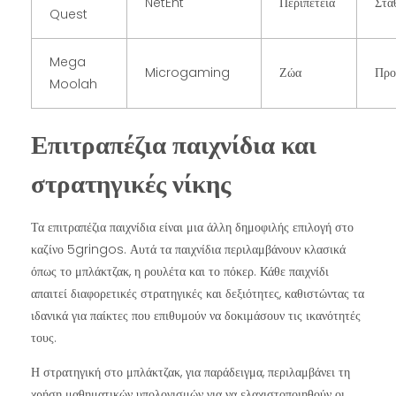
NetEnt
Περιπέτεια
Στα
Quest
Mega
Microgaming
Ζώα
Προ
Moolah
Επιτραπέζια παιχνίδια και
στρατηγικές νίκης
Τα επιτραπέζια παιχνίδια είναι μια άλλη δημοφιλής επιλογή στο
καζίνο 5gringos. Αυτά τα παιχνίδια περιλαμβάνουν κλασικά
όπως το μπλάκτζακ, η ρουλέτα και το πόκερ. Κάθε παιχνίδι
απαιτεί διαφορετικές στρατηγικές και δεξιότητες, καθιστώντας τα
ιδανικά για παίκτες που επιθυμούν να δοκιμάσουν τις ικανότητές
τους.
Η στρατηγική στο μπλάκτζακ, για παράδειγμα, περιλαμβάνει τη
χρήση μαθηματικών υπολογισμών για να ελαχιστοποιηθούν οι