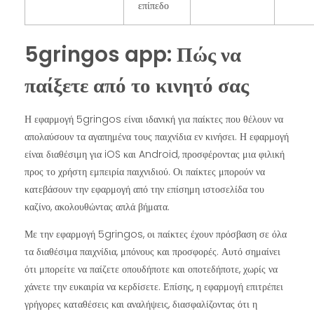
επίπεδο
5gringos app: Πώς να
παίξετε από το κινητό σας
Η εφαρμογή 5gringos είναι ιδανική για παίκτες που θέλουν να
απολαύσουν τα αγαπημένα τους παιχνίδια εν κινήσει. Η εφαρμογή
είναι διαθέσιμη για iOS και Android, προσφέροντας μια φιλική
προς το χρήστη εμπειρία παιχνιδιού. Οι παίκτες μπορούν να
κατεβάσουν την εφαρμογή από την επίσημη ιστοσελίδα του
καζίνο, ακολουθώντας απλά βήματα.
Με την εφαρμογή 5gringos, οι παίκτες έχουν πρόσβαση σε όλα
τα διαθέσιμα παιχνίδια, μπόνους και προσφορές. Αυτό σημαίνει
ότι μπορείτε να παίζετε οπουδήποτε και οποτεδήποτε, χωρίς να
χάνετε την ευκαιρία να κερδίσετε. Επίσης, η εφαρμογή επιτρέπει
γρήγορες καταθέσεις και αναλήψεις, διασφαλίζοντας ότι η