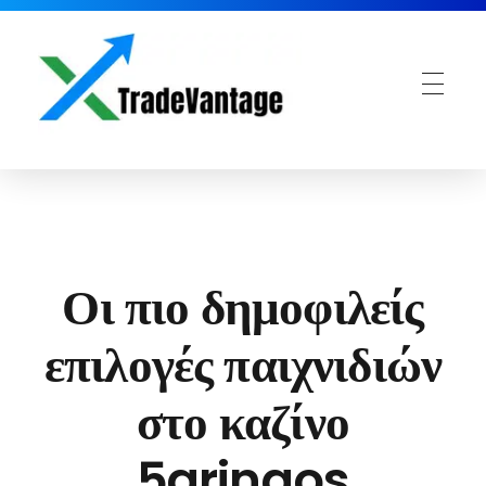
TradeVantage FZE - Your Gateway to Quality Trading Solutions
Οι πιο δημοφιλείς
επιλογές παιχνιδιών
στο καζίνο
5gringos